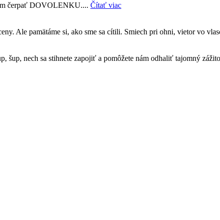
áš tím čerpať DOVOLENKU....
Čítať viac
ny. Ale pamätáme si, ako sme sa cítili. Smiech pri ohni, vietor vo vlas
, šup, nech sa stihnete zapojiť a pomôžete nám odhaliť tajomný zážito