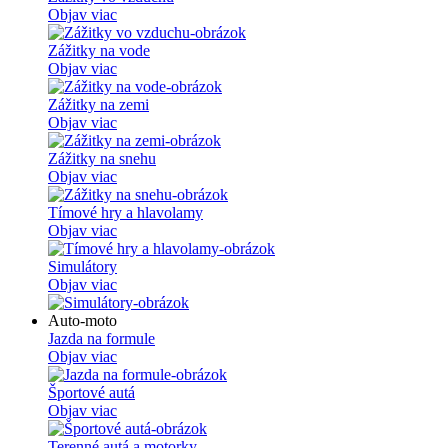
Objav viac
Zážitky na vode
Objav viac
Zážitky na zemi
Objav viac
Zážitky na snehu
Objav viac
Tímové hry a hlavolamy
Objav viac
Simulátory
Objav viac
Auto-moto
Jazda na formule
Objav viac
Športové autá
Objav viac
Terenné autá a motorky