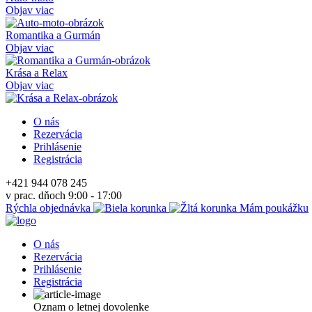
Objav viac
Romantika a Gurmán
Objav viac
Krása a Relax
Objav viac
O nás
Rezervácia
Prihlásenie
Registrácia
+421 944 078 245
v prac. dňoch 9:00 - 17:00
Rýchla objednávka
Mám poukážku
O nás
Rezervácia
Prihlásenie
Registrácia
Oznam o letnej dovolenke