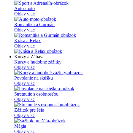
Auto-moto
Objav viac
Romantika a Gurmán
Objav viac
Krása a Relax
Objav viac
Kurzy a Zábava
Kurzy a hudobné zážitky
Objav viac
Povolanie na skúšku
Objav viac
Stretnutie s osobnosťou
Objav viac
Zážitok pre šéfa
Objav viac
Mágia
Objav viac