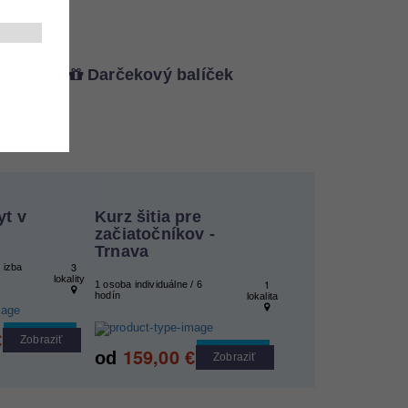
Darčekový balíček
yt v
Kurz šitia pre
začiatočníkov -
Trnava
3
 izba
lokality
1
1 osoba individuálne / 6
hodín
lokalita
Cool tip
€
Zobraziť
159,00
Cool tip
od
€
Zobraziť