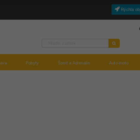
Rýchla ob
bava
Pobyty
Šport a Adrenalín
Auto-moto