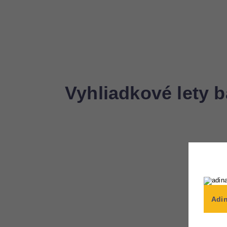
Vyhliadkové lety b
Adin