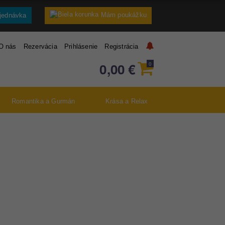
Mám poukážku
jednávka
O nás
Rezervácia
Prihlásenie
Registrácia
0,00
€
0
Romantika a Gurmán
Krása a Relax