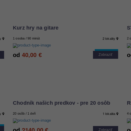
Kurz hry na gitare
S
2
1 osoba / 90 minút
2 
ty
lokality
40,00
Cool tip
od
€
o
Zobraziť
Chodník našich predkov - pre 20 osôb
R
1
20 osôb / 1 deň
4 
ty
lokalita
2140,00
od
€
o
Zobraziť