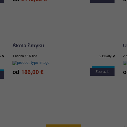
Škola šmyku
U
2
1 osoba / 6,5 hod
2 
ty
lokality
186,00
Cool tip
od
€
o
Zobraziť