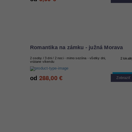
Romantika na zámku - južná Morava
2
2 osoby / 3 dni / 2 noci - mimo sezóna - všetky dni,
lokali
vrátane víkendu
288,00
Cool tip
od
€
Zobraziť