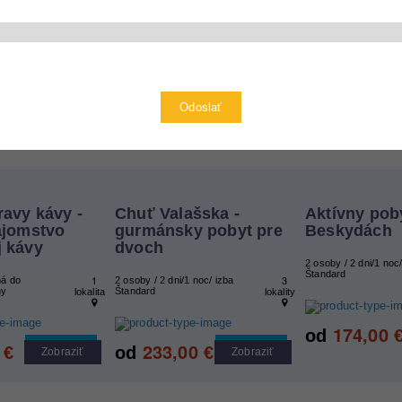
Pre koho ?
Rezervácia zážitku
Odoslať
ravy kávy -
Chuť Valašska -
Aktívny pob
ajomstvo
gurmánsky pobyt pre
Beskydách
j kávy
dvoch
2 osoby / 2 dni/1 noc/
Štandard
1
3
ná do
2 osoby / 2 dni/1 noc/ izba
ny
Štandard
lokalita
lokality
174,00
od
233,00
Cool tip
Cool tip
€
od
€
Zobraziť
Zobraziť