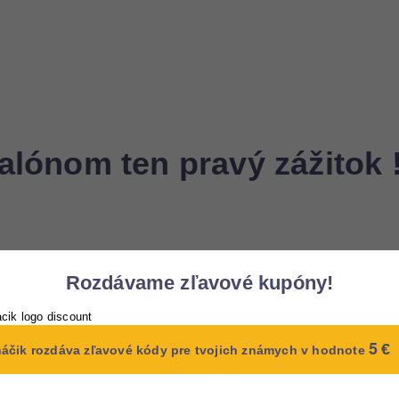
alónom ten pravý zážitok 
Rozdávame zľavové kupóny!
5
€
áčik rozdáva zľavové kódy pre tvojich známych v hodnote