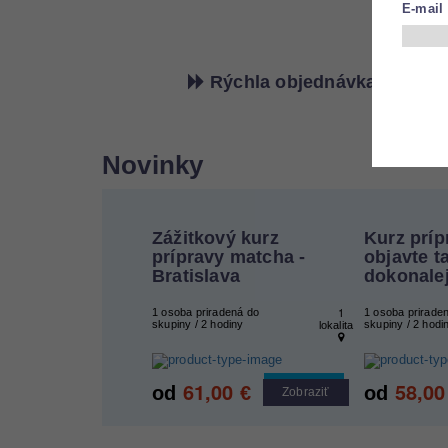
E-mail
Rýchla objednávka
Novinky
Zážitkový kurz
Kurz príp
prípravy matcha -
objavte t
Bratislava
dokonale
1
1 osoba priradená do
1 osoba prirade
skupiny / 2 hodiny
skupiny / 2 hodi
lokalita
61,00
58,00
Cool tip
od
€
od
Zobraziť