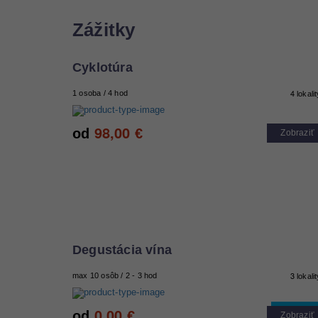
Zážitky
Cyklotúra
4
1 osoba / 4 hod
lokali
98,00
od
€
Zobraziť
Degustácia vína
3
max 10 osôb / 2 - 3 hod
lokali
0,00
Cool tip
od
€
Zobraziť