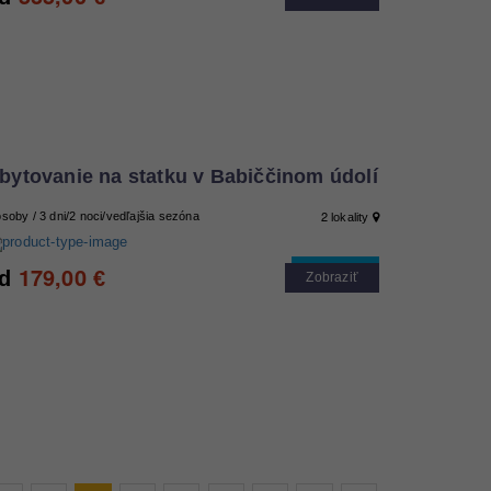
bytovanie na statku v Babiččinom údolí
2
osoby / 3 dni/2 noci/vedľajšia sezóna
lokality
179,00
Cool tip
d
€
Zobraziť