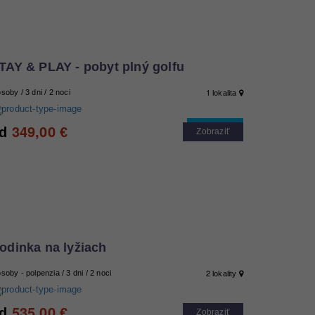
TAY & PLAY - pobyt plný golfu
1
osoby / 3 dni / 2 noci
lokalita
349,00
Cool tip
d
€
Zobraziť
odinka na lyžiach
2
osoby - polpenzia / 3 dni / 2 noci
lokality
535,00
d
€
Zobraziť