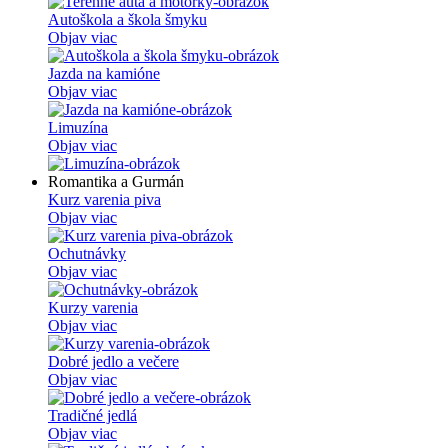
Autoškola a škola šmyku
Objav viac
Jazda na kamióne
Objav viac
Limuzína
Objav viac
Romantika a Gurmán
Kurz varenia piva
Objav viac
Ochutnávky
Objav viac
Kurzy varenia
Objav viac
Dobré jedlo a večere
Objav viac
Tradičné jedlá
Objav viac