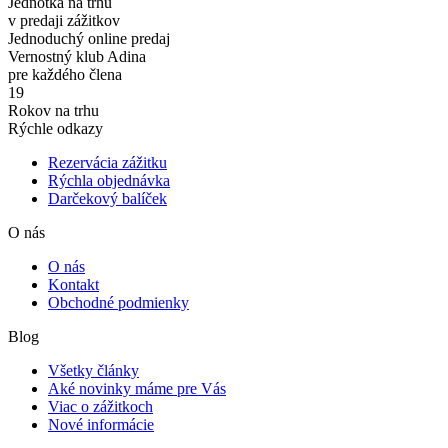
Jednotka na trhu
v predaji zážitkov
Jednoduchý online predaj
Vernostný klub Adina
pre každého člena
19
Rokov na trhu
Rýchle odkazy
Rezervácia zážitku
Rýchla objednávka
Darčekový balíček
O nás
O nás
Kontakt
Obchodné podmienky
Blog
Všetky články
Aké novinky máme pre Vás
Viac o zážitkoch
Nové informácie