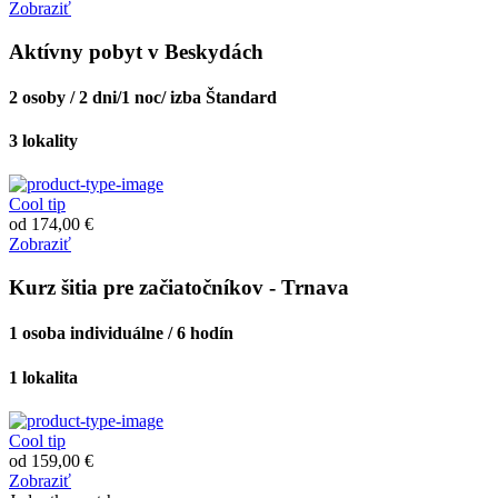
Zobraziť
Aktívny pobyt v Beskydách
2 osoby / 2 dni/1 noc/ izba Štandard
3
lokality
Cool tip
od
174,00
€
Zobraziť
Kurz šitia pre začiatočníkov - Trnava
1 osoba individuálne / 6 hodín
1
lokalita
Cool tip
od
159,00
€
Zobraziť