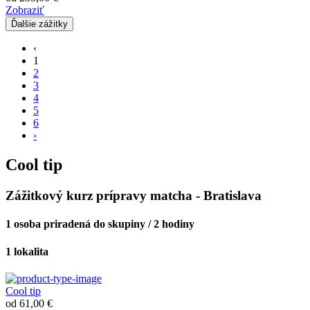
Zobraziť
Ďalšie zážitky
‹
1
2
3
4
5
6
›
Cool tip
Zážitkový kurz prípravy matcha - Bratislava
1 osoba priradená do skupiny / 2 hodiny
1
lokalita
Cool tip
od
61,00
€