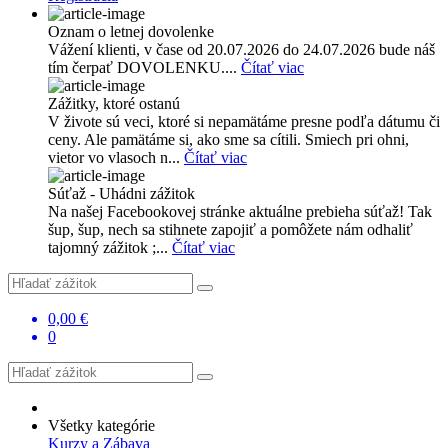
Oznam o letnej dovolenke
Vážení klienti, v čase od 20.07.2026 do 24.07.2026 bude náš
tím čerpať DOVOLENKU....
Čítať viac
Zážitky, ktoré ostanú
V živote sú veci, ktoré si nepamätáme presne podľa dátumu či
ceny. Ale pamätáme si, ako sme sa cítili. Smiech pri ohni,
vietor vo vlasoch n...
Čítať viac
Súťaž - Uhádni zážitok
Na našej Facebookovej stránke aktuálne prebieha súťaž! Tak
šup, šup, nech sa stihnete zapojiť a pomôžete nám odhaliť
tajomný zážitok ;...
Čítať viac
0,00
€
0
Všetky kategórie
Kurzy a Zábava