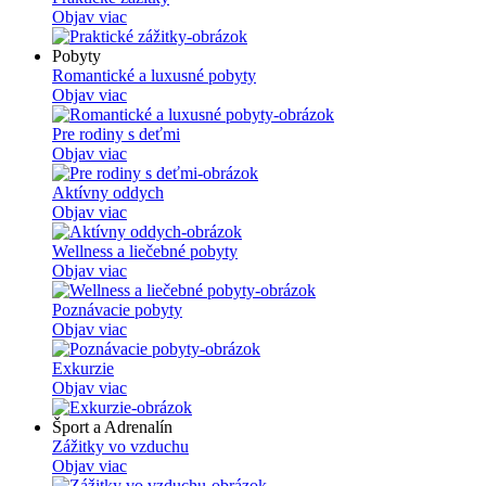
Objav viac
Pobyty
Romantické a luxusné pobyty
Objav viac
Pre rodiny s deťmi
Objav viac
Aktívny oddych
Objav viac
Wellness a liečebné pobyty
Objav viac
Poznávacie pobyty
Objav viac
Exkurzie
Objav viac
Šport a Adrenalín
Zážitky vo vzduchu
Objav viac