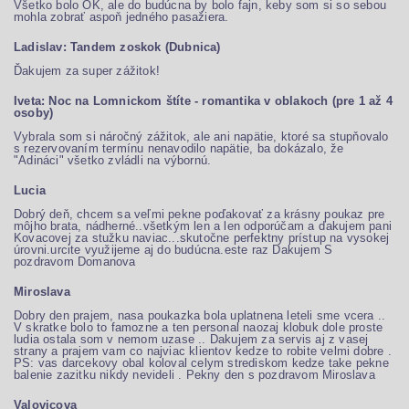
Všetko bolo OK, ale do budúcna by bolo fajn, keby som si so sebou
mohla zobrať aspoň jedného pasažiera.
Ladislav: Tandem zoskok (Dubnica)
Ďakujem za super zážitok!
Iveta: Noc na Lomnickom štíte - romantika v oblakoch (pre 1 až 4
osoby)
Vybrala som si náročný zážitok, ale ani napätie, ktoré sa stupňovalo
s rezervovaním termínu nenavodilo napätie, ba dokázalo, že
"Adináci" všetko zvládli na výbornú.
Lucia
Dobrý deň, chcem sa veľmi pekne poďakovať za krásny poukaz pre
môjho brata, nádherné..všetkým len a len odporúčam a ďakujem pani
Kovacovej za stužku naviac...skutočne perfektny prístup na vysokej
úrovni.urcite využijeme aj do budúcna.este raz Dakujem S
pozdravom Domanova
Miroslava
Dobry den prajem, nasa poukazka bola uplatnena leteli sme vcera ..
V skratke bolo to famozne a ten personal naozaj klobuk dole proste
ludia ostala som v nemom uzase .. Dakujem za servis aj z vasej
strany a prajem vam co najviac klientov kedze to robite velmi dobre .
PS: vas darcekovy obal koloval celym strediskom kedze take pekne
balenie zazitku nikdy nevideli . Pekny den s pozdravom Miroslava
Valovicova