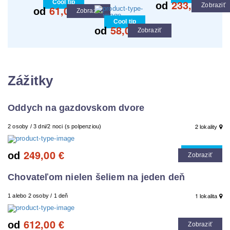
233,00
Cool tip
od
€
Zobraziť
61,00
od
€
Zobraziť
Cool tip
58,00
od
€
Zobraziť
Zážitky
Oddych na gazdovskom dvore
2
2 osoby / 3 dni/2 noci (s polpenziou)
lokality
249,00
Cool tip
od
€
Zobraziť
Chovateľom nielen šeliem na jeden deň
1
1 alebo 2 osoby / 1 deň
lokalita
612,00
od
€
Zobraziť