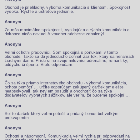
Obchod je priehladny, vyborna komunikacia s klientom. Spokojnost
vysoka. Rýchle a ústretové jednanie.
Anonym
Za mňa maximálna spokojnosť, vynikajúca a rýchla komunikácia a
dokonca niečo naviac! A voucher nádherne zabalený!
Anonym
Velmi ochotni pracovnici. Som spokojná s ponukami v tomto
obchode. Takto sa dá jednoducho zohnať zážitok, ktorý sa nenahradí
žiadnymi darmi. Prídu si na svoje milovníci adrenalínu, romantiky,
oddychu či športu. Vrelo odporúčam.
Anonym
Čo sa týka priamo internetového obchodu - výborná komunikácia,
ochota pomôcť ... určite odporúčam zakúpený darček sme ešte
neabsolvovali, tak neviem posúdiť a ohodnotiť čo sa týka
dodávateľov vybratých zážitkov, ale verím, že budeme spokojní ...
Anonym
Bol to darček ktorý veľmi potešil a pridaný bonus bol veľkým
prekvapením
Anonym
Ochotní a nápomocní, Komunikacia velmi rychla pri odpovedani na