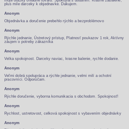
moje otazky ohladne tovaru. Spokojna s dodanim. Krasne zabalene,
plus mile darceky k objednavke. Dakujem.
Anonym
Objednávka a doručenie prebehlo rýchlo a bezproblémovo
Anonym
Rýchle jednanie, Ústretový prístup, Platnosť poukazov 1 rok, Aktívny
záujem o potreby zákazníka
Anonym
Velka spokojnost. Darceky naviac, krasne balenie, rychle dodanie.
Anonym
Veľmi dobrá spolupráca a rýchle jednanie, velmi milí a ochotní
pracovníci. Odporúčam.
Anonym
Rýchle doručenie, vyborna komunikacia s obchodom. Spokojnosť!
Anonym
Rychlost, ustretovost, celková spokojnost s vybavením objednávky
Anonym