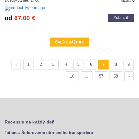
1
2 osoby / 2 dni / 1 noc
lokalita
87,00
od
€
Zobraziť
ĎALŠIE ZÁŽITKY
‹
1
2
3
4
5
6
7
8
9
10
...
57
58
›
Recenzie na každý deň
Tatiana: Šoférovanie obrneného transporteru