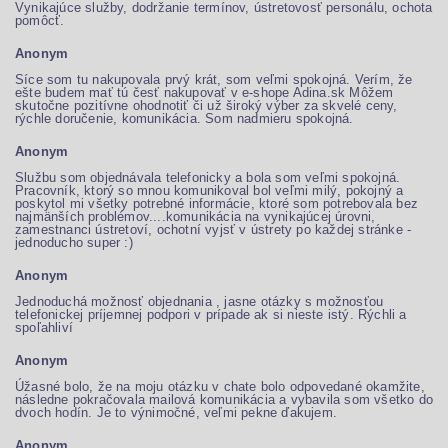
Vynikajúce služby, dodržanie termínov, ústretovosť personálu, ochota
pomôcť.
Anonym
Síce som tu nakupovala prvý krát, som veľmi spokojná. Verím, že
ešte budem mať tú česť nakupovať v e-shope Adina.sk Môžem
skutočne pozitívne ohodnotiť či už široký výber za skvelé ceny,
rýchle doručenie, komunikácia. Som nadmieru spokojná.
Anonym
Službu som objednávala telefonicky a bola som veľmi spokojná.
Pracovník, ktorý so mnou komunikoval bol veľmi milý, pokojný a
poskytol mi všetky potrebné informácie, ktoré som potrebovala bez
najmänších problémov....komunikácia na vynikajúcej úrovni,
zamestnanci ústretoví, ochotní vyjsť v ústrety po každej stránke -
jednoducho super :)
Anonym
Jednoduchá možnosť objednania , jasne otázky s možnosťou
telefonickej príjemnej podpori v prípade ak si nieste istý. Rýchli a
spoľahliví
Anonym
Úžasné bolo, že na moju otázku v chate bolo odpovedané okamžite,
následne pokračovala mailová komunikácia a vybavila som všetko do
dvoch hodín. Je to výnimočné, veľmi pekne ďakujem.
Anonym