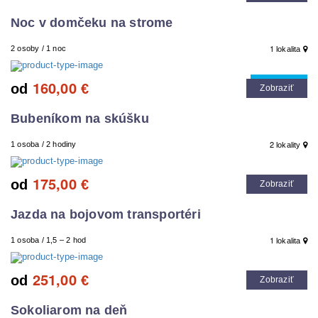
Noc v domčeku na strome
1
2 osoby / 1 noc
lokalita
160,00
Cool tip
od
€
Zobraziť
Bubeníkom na skúšku
2
1 osoba / 2 hodiny
lokality
175,00
od
€
Zobraziť
Jazda na bojovom transportéri
1
1 osoba / 1,5 – 2 hod
lokalita
251,00
od
€
Zobraziť
Sokoliarom na deň