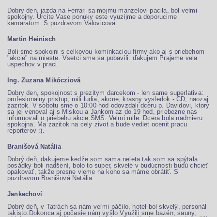
Dobry den, jazda na Ferrari sa mojmu manzelovi pacila, bol velmi
spokojny. Urcite Vase ponuky este vyuzijme a doporucime
kamaratom. S pozdravom Valovicova
Martin Heinisch
Boli sme spokojni s celkovou kominkaciou firmy ako aj s priebehom
"akcie" na mieste. Vsetci sme sa pobavili. ďakujem Prajeme vela
uspechov v praci.
Ing. Zuzana Mikócziová
Dobry den, spokojnost s prezitym darcekom - len same superlativa:
profesionalny pristup, mili ludia, akcne, krasny vysledok - CD, naozaj
zazitok. V sobotu sme o 10:00 hod odovzdali dceru p. Davidovi, ktory
sa jej venoval aj s Miskou a Jankom az do 19 hod, priebezne nas
informovali o priebehu akcie SMS. Velmi mile. Dcera bola nadmieru
spokojna. Ma zazitok na cely zivot a bude vediet ocenit pracu
reporterov :).
Branišová Natália
Dobrý deň, dakujeme kedže som sama neleta tak som sa spýtala
posádky boli nadšení, bolo to super, skvelé v budúcnosti budú chcieť
opakovať, takže presne vieme na koho sa máme obrátiť. S
pozdravom Branišová Natália.
Jankechoví
Dobrý deň, v Tatrách sa nám veľmi páčilo, hotel bol skvelý, personál
takisto.Dokonca aj počasie nám vyšlo Využili sme bazén, sauny,