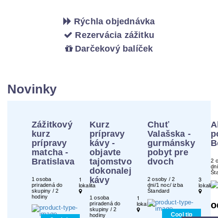
Rýchla objednávka
Rezervácia zážitku
Darčekový balíček
Novinky
Zážitkový
Kurz
Chuť
A
kurz
prípravy
Valašska -
p
prípravy
kávy -
gurmánsky
B
matcha -
objavte
pobyt pre
Bratislava
tajomstvo
dvoch
2 
dni
dokonalej
Št
1
kávy
3
1 osoba
2 osoby / 2
priradená do
dni/1 noc/ izba
lokalita
lokality
skupiny / 2
Štandard
hodiny
1
1 osoba
o
priradená do
lokalita
skupiny / 2
Cool tip
hodiny