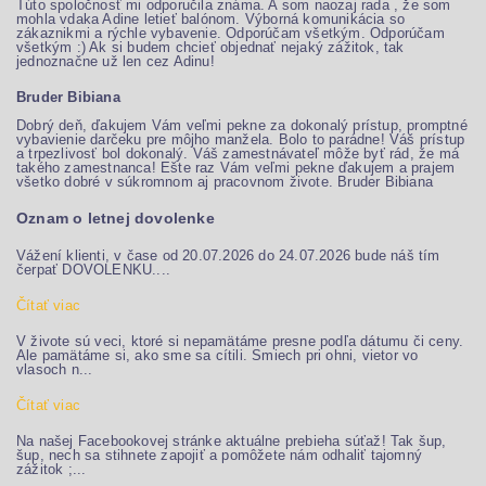
Túto spoločnosť mi odporučila známa. A som naozaj rada , že som
mohla vdaka Adine letieť balónom. Výborná komunikácia so
zákaznikmi a rýchle vybavenie. Odporúčam všetkým. Odporúčam
všetkým :) Ak si budem chcieť objednať nejaký zážitok, tak
jednoznačne už len cez Adinu!
Bruder Bibiana
Dobrý deň, ďakujem Vám veľmi pekne za dokonalý prístup, promptné
vybavienie darčeku pre môjho manžela. Bolo to parádne! Váš prístup
a trpezlivosť bol dokonalý. Váš zamestnávateľ môže byť rád, že má
takého zamestnanca! Ešte raz Vám veľmi pekne ďakujem a prajem
všetko dobré v súkromnom aj pracovnom živote. Bruder Bibiana
Oznam o letnej dovolenke
Vážení klienti, v čase od 20.07.2026 do 24.07.2026 bude náš tím
čerpať DOVOLENKU....
Čítať viac
V živote sú veci, ktoré si nepamätáme presne podľa dátumu či ceny.
Ale pamätáme si, ako sme sa cítili. Smiech pri ohni, vietor vo
vlasoch n...
Čítať viac
Na našej Facebookovej stránke aktuálne prebieha súťaž! Tak šup,
šup, nech sa stihnete zapojiť a pomôžete nám odhaliť tajomný
zážitok ;...