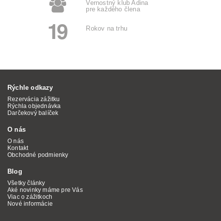
Vernostný klub Adina
pre každého člena
19
Rokov na trhu
Rýchle odkazy
Rezervácia zážitku
Rýchla objednávka
Darčekový balíček
O nás
O nás
Kontakt
Obchodné podmienky
Blog
Všetky články
Aké novinky máme pre Vás
Viac o zážitkoch
Nové informácie