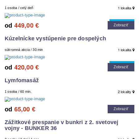
1
1 osoba / celý deň
lokalita
449,00
Cool tip
od
€
Zobraziť
Kúzelnícke vystúpenie pre dospelých
1
súkromná akcia / 30 min
lokalita
420,00
Cool tip
od
€
Zobraziť
Lymfomasáž
2
1 osoba / 60 min.
lokality
65,00
od
€
Zobraziť
Zážitkové prespanie v bunkri z 2. svetovej
vojny - BUNKER 36