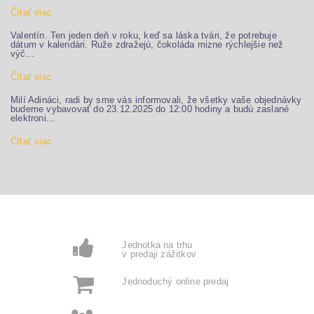
Čítať viac
Valentín. Ten jeden deň v roku, keď sa láska tvári, že potrebuje
dátum v kalendári. Ruže zdražejú, čokoláda mizne rýchlejšie než
výč...
Čítať viac
Milí Adináci, radi by sme vás informovali, že všetky vaše objednávky
budeme vybavovať do 23.12.2025 do 12:00 hodiny a budú zaslané
elektroni...
Čítať viac
Jednotka na trhu
v predaji zážitkov
Jednoduchý online predaj