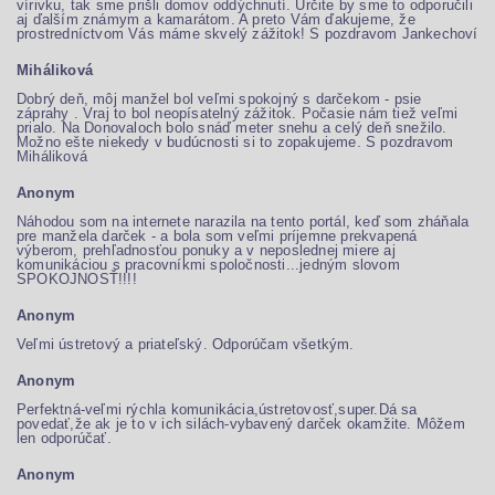
vírivku, tak sme prišli domov oddýchnutí. Určite by sme to odporučili
aj ďalším známym a kamarátom. A preto Vám ďakujeme, že
prostredníctvom Vás máme skvelý zážitok! S pozdravom Jankechoví
Miháliková
Dobrý deň, môj manžel bol veľmi spokojný s darčekom - psie
záprahy . Vraj to bol neopísatelný zážitok. Počasie nám tiež veľmi
prialo. Na Donovaloch bolo snáď meter snehu a celý deň snežilo.
Možno ešte niekedy v budúcnosti si to zopakujeme. S pozdravom
Miháliková
Anonym
Náhodou som na internete narazila na tento portál, keď som zháňala
pre manžela darček - a bola som veľmi príjemne prekvapená
výberom, prehľadnosťou ponuky a v neposlednej miere aj
komunikáciou s pracovníkmi spoločnosti...jedným slovom
SPOKOJNOSŤ!!!!
Anonym
Veľmi ústretový a priateľský. Odporúčam všetkým.
Anonym
Perfektná-veľmi rýchla komunikácia,ústretovosť,super.Dá sa
povedať,že ak je to v ich silách-vybavený darček okamžite. Môžem
len odporúčať.
Anonym