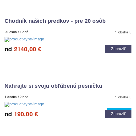
Chodník našich predkov - pre 20 osôb
1
20 osôb / 1 deň
lokalita
2140,00
od
€
Zobraziť
Nahrajte si svoju obľúbenú pesničku
1
1 osoba / 2 hod
lokalita
190,00
Cool tip
od
€
Zobraziť