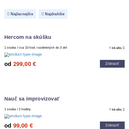
Najlacnejšie
Najdrahšie
Hercom na skúšku
1
1 osoba / cca 10 hod. rozdelených do 3 dní
lokalita
299,00
od
€
Zobraziť
Nauč sa improvizovať
1
1 osoba / 2 hodiny
lokalita
99,00
od
€
Zobraziť