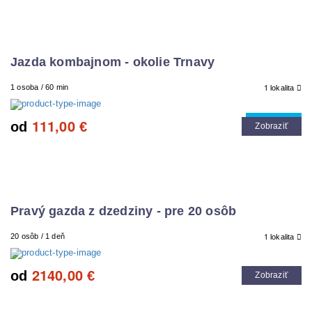
Jazda kombajnom - okolie Trnavy
1
1 osoba / 60 min
lokalita
111,00
Cool tip
od
€
Zobraziť
Pravý gazda z dzedziny - pre 20 osôb
1
20 osôb / 1 deň
lokalita
2140,00
od
€
Zobraziť