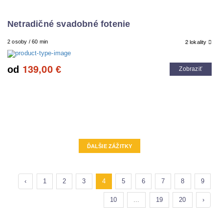
Netradičné svadobné fotenie
2
2 osoby / 60 min
lokality
139,00
od
€
Zobraziť
ĎALŠIE ZÁŽITKY
‹
1
2
3
4
5
6
7
8
9
10
...
19
20
›