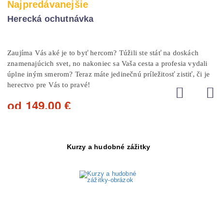
Najpredávanejšie
Najpredávanejšie
Najpredávanejšie
PÁSOVÝ BAGER
Herecká ochutnávka
Sokoliarom na deň
Zaujíma Vás aké je to byť hercom? Túžili ste stáť na doskách
Príďte a staňte sa aj Vy slávnym Sokoliarom! Nemusíte sa
Pásový bager ako z dokumentu na prírodovedeckom kanáli !
ani volať Tomáš, aby ste si vyskúšali na vlastnej koži, čo
znamenajúcich svet, no nakoniec sa Vaša cesta a profesia vydali
Zahoďte aspoň na chvíľu starosti pracovného života za hlavu a
všetko toto ,,remeslo“ obnáša. Takáto forma zážitku sa
úplne iným smerom? Teraz máte jedinečnú príležitosť zistiť, či je
vyskúšajte si prácu „skutočných mužov“ !
veru vždy vypláca!
herectvo pre Vás to pravé!
65,00
od
€
449,00
od
€
149,00
od
€
Kurzy a hudobné zážitky