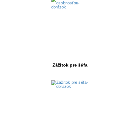
Objav viac
Zážitok pre šéfa
Objav viac