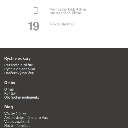
Vernostný klub Adina
pre každého člena
19
Rokov na trhu
Rýchle odkazy
Rezervácia zážitku
Rýchla objednávka
Darčekový balíček
O nás
O nás
Kontakt
Obchodné podmienky
Blog
Všetky články
Aké novinky máme pre Vás
Viac o zážitkoch
Nové informácie