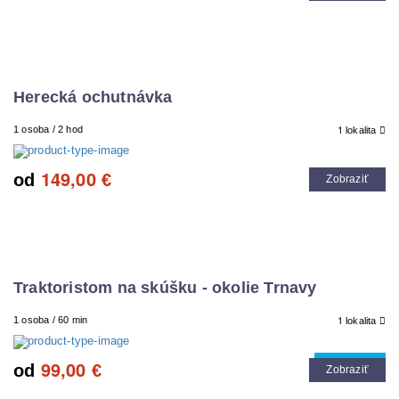
Herecká ochutnávka
1
1 osoba / 2 hod
lokalita
149,00
od
€
Zobraziť
Traktoristom na skúšku - okolie Trnavy
1
1 osoba / 60 min
lokalita
99,00
Cool tip
od
€
Zobraziť