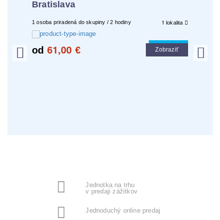
Bratislava
tajo
1
1 osoba priradená do skupiny / 2 hodiny
1 osoba 
lokalita
lokalita
61,00
5
l tip
Cool tip
od
€
od
raziť
Zobraziť
Jednotka na trhu
v predaji zážitkov
Jednoduchý online predaj