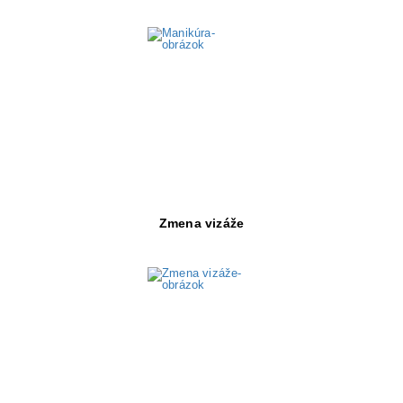
Objav viac
Zmena vizáže
Objav viac