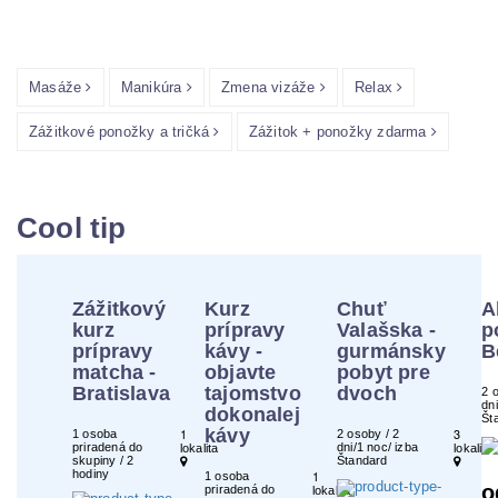
Masáže
Manikúra
Zmena vizáže
Relax
Zážitkové ponožky a tričká
Zážitok + ponožky zdarma
Cool tip
Zážitkový
Kurz
Chuť
A
kurz
prípravy
Valašska -
p
prípravy
kávy -
gurmánsky
B
matcha -
objavte
pobyt pre
Bratislava
tajomstvo
dvoch
2 
dni
dokonalej
Št
1
kávy
3
1 osoba
2 osoby / 2
priradená do
dni/1 noc/ izba
lokalita
lokality
skupiny / 2
Štandard
hodiny
1
1 osoba
o
priradená do
lokalita