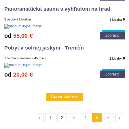
Panoramatická sauna s výhľadom na hrad
1
2 osoby / 1 hodina
lokalita
55,00
Cool tip
od
€
Zobraziť
Pobyt v soľnej jaskyni - Trenčín
2
1 osoba súkromne / 45 minút
lokality
20,00
Cool tip
od
€
Zobraziť
ĎALŠIE ZÁŽITKY
‹
1
2
3
4
5
6
›