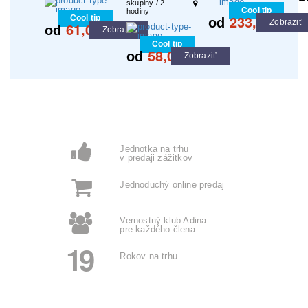
skupiny / 2
Cool tip
hodiny
233,00
Cool tip
od
€
Zobraziť
61,00
od
€
Zobraziť
Cool tip
58,00
od
€
Zobraziť
Jednotka na trhu
v predaji zážitkov
Jednoduchý online predaj
Vernostný klub Adina
pre každého člena
19
Rokov na trhu