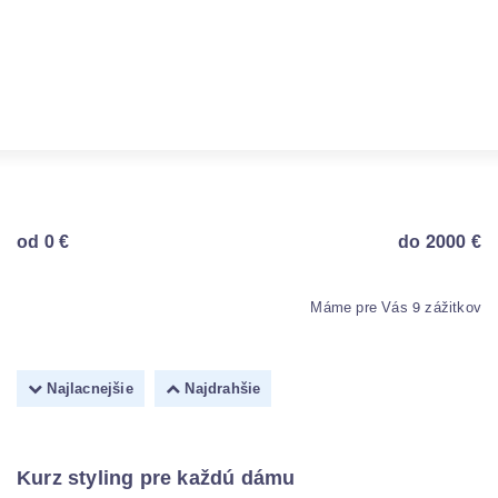
Objav viac
0
2000
od
€
do
€
9
Máme pre Vás
zážitkov
Najlacnejšie
Najdrahšie
Kurz styling pre každú dámu