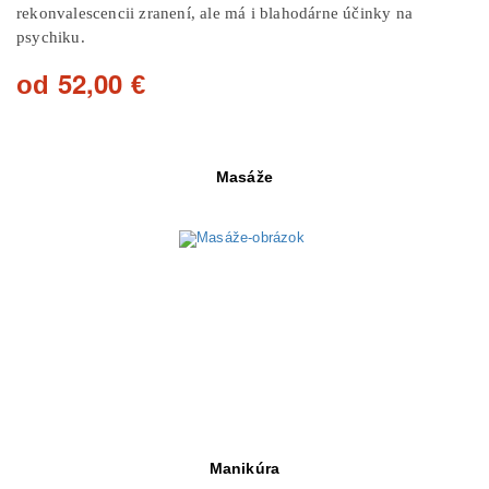
rekonvalescencii zranení, ale má i blahodárne účinky na
psychiku.
52,00
od
€
Masáže
Objav viac
Manikúra