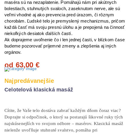
maséra sú na nezaplatenie. Pomáhajú nám pri akútnych
bolestiach, stuhnutých svaloch, zaseknutom nerve, ale sú
veľmi vhodné aj ako prevencia pred úrazom, či rôznym
chorobám. Ľudské telo je premyslený mechanizmus, pričom
každá časť má svoju presnú úlohu a je prepojená na činnosť
niekoľkých desiatok ďalších častí.
Ak doprajeme uvoľnenie čo i len jednej časti, v blízkom čase
budeme pozorovať príjemné zmeny a zlepšenia aj iných
orgánov.
63,00
od
€
Najpredávanejšie
Celotelová klasická masáž
Cítite, že Vaše telo dostáva zabrať každým dňom čoraz viac?
Doprajte si odpočinok, o ktorý sa postarajú šikovné ruky tých
najskúsenejších vo svojom odbore – masérov. Klasická masáž
nielenže uvoľňuje stuhnuté svalstvo, pomáha pri