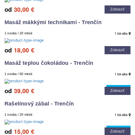
30,00
od
€
Zobraziť
Masáž mäkkými technikami - Trenčín
1
1 osoba / 20 minút
lokalita
18,00
od
€
Zobraziť
Masáž teplou čokoládou - Trenčín
1
1 osoba / 60 minút
lokalita
39,00
Cool tip
od
€
Zobraziť
Rašelinový zábal - Trenčín
1
1 osoba / 20 minút
lokalita
15,00
Cool tip
od
€
Zobraziť