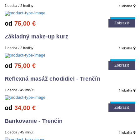
1
1 osoba / 2 hodiny
lokalita
75,00
Cool tip
od
€
Zobraziť
Základný make-up kurz
1
1 osoba / 2 hodiny
lokalita
75,00
Cool tip
od
€
Zobraziť
Reflexná masáž chodidiel - Trenčín
1
1 osoba / 45 minút
lokalita
34,00
Cool tip
od
€
Zobraziť
Bankovanie - Trenčín
1
1 osoba / 45 minút
lokalita