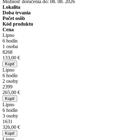
Možnosť doručenia do:
08. 08. 2026
Lokalita
Doba trvania
Počet osôb
Kód produktu
Cena
Lipno
6 hodín
1 osoba
8268
133,00
€
Kúpiť
Lipno
6 hodín
2 osoby
2399
265,00
€
Kúpiť
Lipno
6 hodín
3 osoby
1631
326,00
€
Kúpiť
Lipno