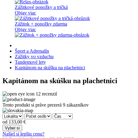
Zážitkové ponožky a tričká
Objav viac
Zážitok + ponožky zdarma
Objav viac
Šport a Adrenalín
Zážitky vo vzduchu
Tandemové lety
Kapitánom na skúšku na plachetnici
Kapitánom na skúšku na plachetnici
12 recenzií
Tento produkt si práve prezerá 9 zákazníkov
od
133,00
€
Vyber si
Našiel si lepšiu cenu?