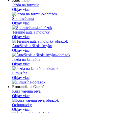
Auto-moto
Jazda na formule
Objav viac
Športové autá
Objav viac
Terenné autá a motorky
Objav viac
Autoškola a škola šmyku
Objav viac
Jazda na kamióne
Objav viac
Limuzína
Objav viac
Romantika a Gurmán
Kurz varenia piva
Objav viac
Ochutnávky
Objav viac