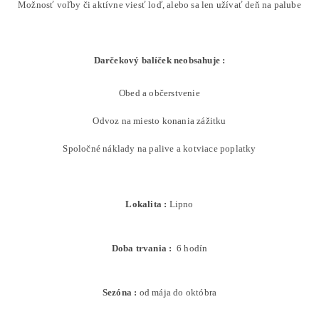
Možnosť voľby či aktívne viesť loď, alebo sa len užívať deň na palube
Darčekový balíček neobsahuje :
Obed a občerstvenie
Odvoz na miesto konania zážitku
Spoločné náklady na palive a kotviace poplatky
Lokalita :
Lipno
Doba trvania :
6 hodín
Sezóna :
od mája do októbra