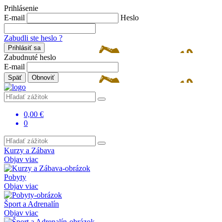
Prihlásenie
E-mail
Heslo
Zabudli ste heslo ?
Prihlásiť sa
Zabudnuté heslo
E-mail
Späť
Obnoviť
0,00
€
0
Kurzy a Zábava
Objav viac
Pobyty
Objav viac
Šport a Adrenalín
Objav viac