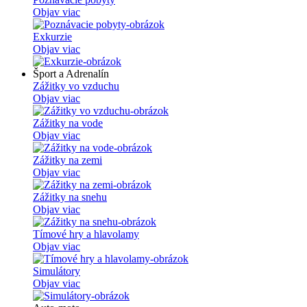
Objav viac
Exkurzie
Objav viac
Šport a Adrenalín
Zážitky vo vzduchu
Objav viac
Zážitky na vode
Objav viac
Zážitky na zemi
Objav viac
Zážitky na snehu
Objav viac
Tímové hry a hlavolamy
Objav viac
Simulátory
Objav viac