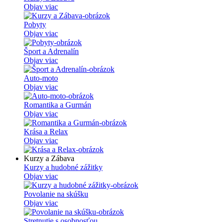
Objav viac
Pobyty
Objav viac
Šport a Adrenalín
Objav viac
Auto-moto
Objav viac
Romantika a Gurmán
Objav viac
Krása a Relax
Objav viac
Kurzy a Zábava
Kurzy a hudobné zážitky
Objav viac
Povolanie na skúšku
Objav viac
Stretnutie s osobnosťou