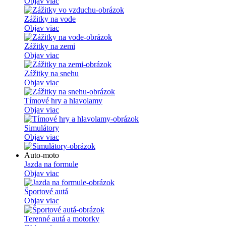
Objav viac
Zážitky na vode
Objav viac
Zážitky na zemi
Objav viac
Zážitky na snehu
Objav viac
Tímové hry a hlavolamy
Objav viac
Simulátory
Objav viac
Auto-moto
Jazda na formule
Objav viac
Športové autá
Objav viac
Terenné autá a motorky