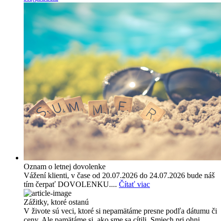
Oznam o letnej dovolenke
Vážení klienti, v čase od 20.07.2026 do 24.07.2026 bude náš
tím čerpať DOVOLENKU....
Čítať viac
Zážitky, ktoré ostanú
V živote sú veci, ktoré si nepamätáme presne podľa dátumu či
ceny. Ale pamätáme si, ako sme sa cítili. Smiech pri ohni,