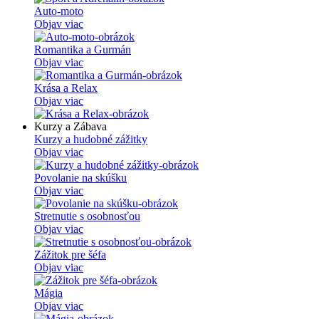
Auto-moto
Objav viac
Romantika a Gurmán
Objav viac
Krása a Relax
Objav viac
Kurzy a Zábava
Kurzy a hudobné zážitky
Objav viac
Povolanie na skúšku
Objav viac
Stretnutie s osobnosťou
Objav viac
Zážitok pre šéfa
Objav viac
Mágia
Objav viac