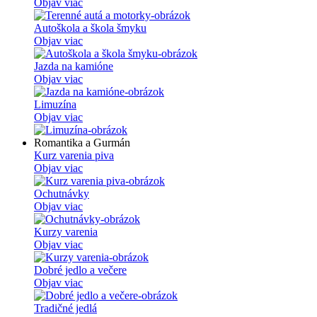
Objav viac
Autoškola a škola šmyku
Objav viac
Jazda na kamióne
Objav viac
Limuzína
Objav viac
Romantika a Gurmán
Kurz varenia piva
Objav viac
Ochutnávky
Objav viac
Kurzy varenia
Objav viac
Dobré jedlo a večere
Objav viac
Tradičné jedlá