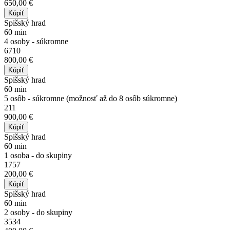
650,00
€
Kúpiť
Spišský hrad
60 min
4 osoby - súkromne
6710
800,00
€
Kúpiť
Spišský hrad
60 min
5 osôb - súkromne (možnosť až do 8 osôb súkromne)
211
900,00
€
Kúpiť
Spišský hrad
60 min
1 osoba - do skupiny
1757
200,00
€
Kúpiť
Spišský hrad
60 min
2 osoby - do skupiny
3534