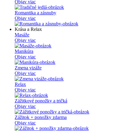
Objav viac
Romantika a zásnuby
Objav viac
Krása a Relax
Masáže
Objav viac
Manikúra
Objav viac
Zmena vizáže
Objav viac
Relax
Objav viac
Zážitkové ponožky a tričká
Objav viac
Zážitok + ponožky zdarma
Objav viac