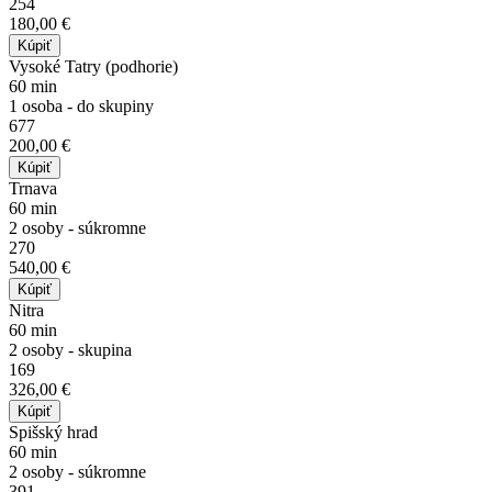
254
180,00
€
Kúpiť
Vysoké Tatry (podhorie)
60 min
1 osoba - do skupiny
677
200,00
€
Kúpiť
Trnava
60 min
2 osoby - súkromne
270
540,00
€
Kúpiť
Nitra
60 min
2 osoby - skupina
169
326,00
€
Kúpiť
Spišský hrad
60 min
2 osoby - súkromne
391