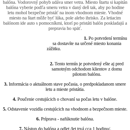
balóna. Vodorovný pohyb udáva smer vetra. Miesto štartu si kapitán
balóna vyberie podľa smeru vetra v daný deň tak, aby po hodine
letu mohol bezpečne pristáť na inom vhodnom mieste. Vhodné
miesto na štart môže byť lúka, pole alebo ihrisko. Za letiacim
balónom ide auto s pomocníkmi, ktorí po pristáti balón poskladajú a
prepravia ho späť.
1.
Po potvrdení termínu
sa dostavíte na určené miesto konania
zážitku.
2.
Tento termín je potvrdený ešte aj pred
samotným odchodom klientov z domu
pilotom balónu.
3.
Informácia o aktuálnom stave počasia, o predpokladanom smere
letu a mieste pristátia.
4.
Poučenie cestujúcich o chovaní sa počas letu v balóne.
5.
Odstavenie vozidla cestujúcich na vhodnom a bezpečnom mieste.
6.
Príprava - nafúknutie balóna.
7.
Nástup do balóna a odlet /let trvá cca 1 hodinu/.