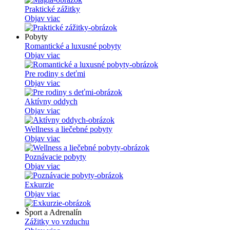
Praktické zážitky
Objav viac
Pobyty
Romantické a luxusné pobyty
Objav viac
Pre rodiny s deťmi
Objav viac
Aktívny oddych
Objav viac
Wellness a liečebné pobyty
Objav viac
Poznávacie pobyty
Objav viac
Exkurzie
Objav viac
Šport a Adrenalín
Zážitky vo vzduchu