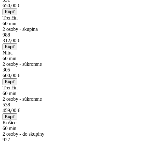
650,00
€
Kúpiť
Trenčín
60 min
2 osoby - skupina
988
312,00
€
Kúpiť
Nitra
60 min
2 osoby - súkromne
305
600,00
€
Kúpiť
Trenčín
60 min
2 osoby - súkromne
538
459,00
€
Kúpiť
Košice
60 min
2 osoby - do skupiny
927