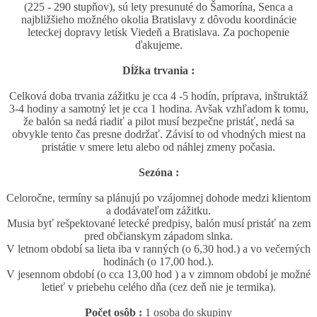
(225 - 290 stupňov), sú lety presunuté do Šamorína, Senca a
najbližšieho možného okolia Bratislavy z dôvodu koordinácie
leteckej dopravy letísk Viedeň a Bratislava. Za pochopenie
ďakujeme.
Dĺžka trvania :
Celková doba trvania zážitku je cca 4 -5 hodín, príprava, inštruktáž
3-4 hodiny a samotný let je cca 1 hodina. Avšak vzhľadom k tomu,
že balón sa nedá riadiť a pilot musí bezpečne pristáť, nedá sa
obvykle tento čas presne dodržať. Závisí to od vhodných miest na
pristátie v smere letu alebo od náhlej zmeny počasia.
Sezóna :
Celoročne, termíny sa plánujú po vzájomnej dohode medzi klientom
a dodávateľom zážitku.
Musia byť rešpektované letecké predpisy, balón musí pristáť na zem
pred občianskym západom slnka.
V letnom období sa lieta iba v ranných (o 6,30 hod.) a vo večerných
hodinách (o 17,00 hod.).
V jesennom období (o cca 13,00 hod ) a v zimnom období je možné
letieť v priebehu celého dňa (cez deň nie je termika).
Počet osôb :
1 osoba do skupiny