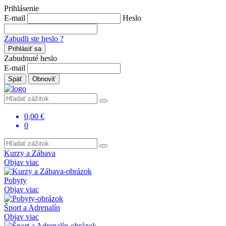
Prihlásenie
E-mail
Heslo
Zabudli ste heslo ?
Prihlásiť sa
Zabudnuté heslo
E-mail
Späť
Obnoviť
0,00
€
0
Kurzy a Zábava
Objav viac
Pobyty
Objav viac
Šport a Adrenalín
Objav viac