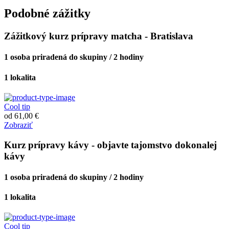
Podobné zážitky
Zážitkový kurz prípravy matcha - Bratislava
1 osoba priradená do skupiny / 2 hodiny
1
lokalita
Cool tip
od
61,00
€
Zobraziť
Kurz prípravy kávy - objavte tajomstvo dokonalej
kávy
1 osoba priradená do skupiny / 2 hodiny
1
lokalita
Cool tip