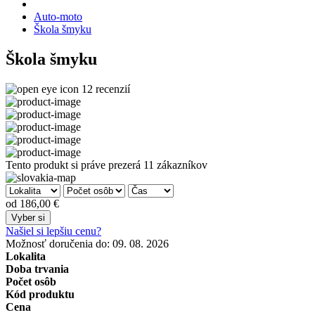
Auto-moto
Škola šmyku
Škola šmyku
12 recenzií
Tento produkt si práve prezerá 11 zákazníkov
od
186,00
€
Vyber si
Našiel si lepšiu cenu?
Možnosť doručenia do:
09. 08. 2026
Lokalita
Doba trvania
Počet osôb
Kód produktu
Cena