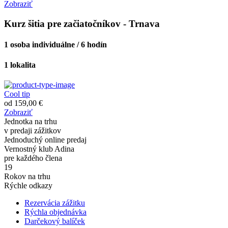
Zobraziť
Kurz šitia pre začiatočníkov - Trnava
1 osoba individuálne / 6 hodín
1
lokalita
Cool tip
od
159,00
€
Zobraziť
Jednotka na trhu
v predaji zážitkov
Jednoduchý online predaj
Vernostný klub Adina
pre každého člena
19
Rokov na trhu
Rýchle odkazy
Rezervácia zážitku
Rýchla objednávka
Darčekový balíček