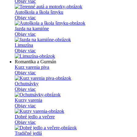
Objav viac
Autoškola a škola šmyku
Objav viac
Jazda na kamióne
Objav viac
Limuzína
Objav viac
Romantika a Gurmán
Kurz varenia piva
Objav viac
Ochutnávky
Objav viac
Kurzy varenia
Objav viac
Dobré jedlo a večere
Objav viac
Tradičné jedlá