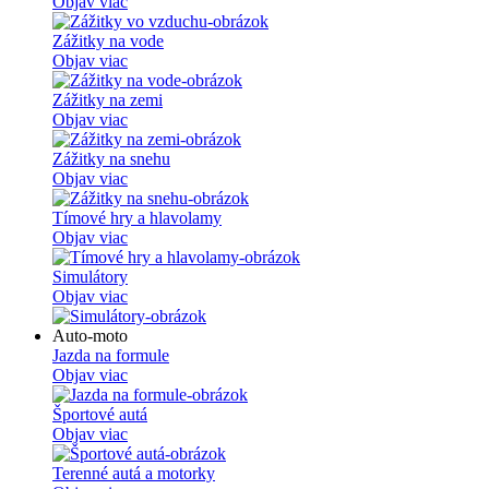
Objav viac
Zážitky na vode
Objav viac
Zážitky na zemi
Objav viac
Zážitky na snehu
Objav viac
Tímové hry a hlavolamy
Objav viac
Simulátory
Objav viac
Auto-moto
Jazda na formule
Objav viac
Športové autá
Objav viac
Terenné autá a motorky