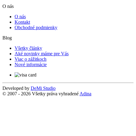
O nás
O nás
Kontakt
Obchodné podmienky
Blog
Všetky články
Aké novinky máme pre Vás
Viac o zážitkoch
Nové informácie
Developed by
DeMi Studio
© 2007 - 2026 Všetky práva vyhradené
Adina