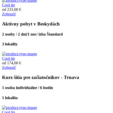
Cool tip
od
233,00
€
Zobraziť
Aktívny pobyt v Beskydách
2 osoby / 2 dni/1 noc/ izba Štandard
3
lokality
Cool tip
od
174,00
€
Zobraziť
Kurz šitia pre začiatočníkov - Trnava
1 osoba individuálne / 6 hodín
1
lokalita
Cool tip