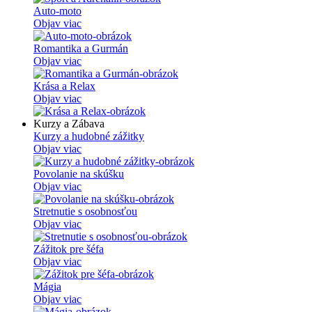
Auto-moto
Objav viac
Romantika a Gurmán
Objav viac
Krása a Relax
Objav viac
Kurzy a Zábava
Kurzy a hudobné zážitky
Objav viac
Povolanie na skúšku
Objav viac
Stretnutie s osobnosťou
Objav viac
Zážitok pre šéfa
Objav viac
Mágia
Objav viac