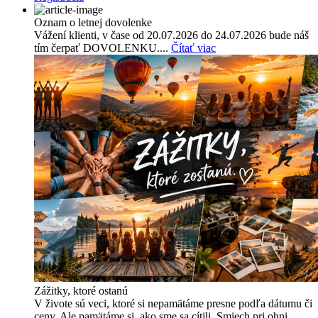
Oznam o letnej dovolenke
Vážení klienti, v čase od 20.07.2026 do 24.07.2026 bude náš
tím čerpať DOVOLENKU....
Čítať viac
Zážitky, ktoré ostanú
V živote sú veci, ktoré si nepamätáme presne podľa dátumu či
ceny. Ale pamätáme si, ako sme sa cítili. Smiech pri ohni,