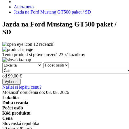
Auto-moto
Jazda na Ford Mustang GT500 paket / SD
Jazda na Ford Mustang GT500 paket /
SD
12 recenzií
Tento produkt si práve prezerá 23 zákazníkov
od
99,00
€
Vyber si
Našiel si lepšiu cenu?
Možnosť doručenia do:
08. 08. 2026
Lokalita
Doba trvania
Počet osôb
Kód produktu
Cena
Slovenská republika
20 min. (20 km)