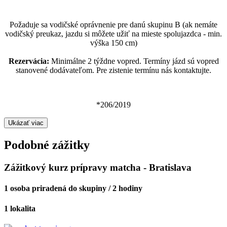
Požaduje sa vodičské oprávnenie pre danú skupinu B (ak nemáte
vodičský preukaz, jazdu si môžete užiť na mieste spolujazdca - min.
výška 150 cm)
Rezervácia:
Minimálne 2 týždne vopred. Termíny jázd sú vopred
stanovené dodávateľom. Pre zistenie termínu nás kontaktujte.
*206/2019
Ukázať viac
Podobné zážitky
Zážitkový kurz prípravy matcha - Bratislava
1 osoba priradená do skupiny / 2 hodiny
1
lokalita