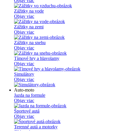
Objav viac
Zážitky na vode
Objav viac
Zážitky na zemi
Objav viac
Zážitky na snehu
Objav viac
Tímové hry a hlavolamy
Objav viac
Simulátory
Objav viac
Auto-moto
Jazda na formule
Objav viac
Športové autá
Objav viac
Terenné autá a motorky