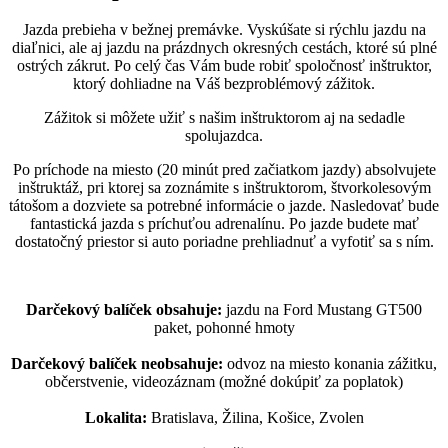
Jazda prebieha v bežnej premávke. Vyskúšate si rýchlu jazdu na
diaľnici, ale aj jazdu na prázdnych okresných cestách, ktoré sú plné
ostrých zákrut. Po celý čas Vám bude robiť spoločnosť inštruktor,
ktorý dohliadne na Váš bezproblémový zážitok.
Zážitok si môžete užiť s našim inštruktorom aj na sedadle
spolujazdca.
Po príchode na miesto (20 minút pred začiatkom jazdy) absolvujete
inštruktáž, pri ktorej sa zoznámite s inštruktorom, štvorkolesovým
tátošom a dozviete sa potrebné informácie o jazde. Nasledovať bude
fantastická jazda s príchuťou adrenalínu. Po jazde budete mať
dostatočný priestor si auto poriadne prehliadnuť a vyfotiť sa s ním.
Darčekový balíček obsahuje:
jazdu na Ford Mustang GT500
paket, pohonné hmoty
Darčekový balíček neobsahuje:
odvoz na miesto konania zážitku,
občerstvenie, videozáznam (možné dokúpiť za poplatok)
Lokalita:
Bratislava, Žilina, Košice, Zvolen