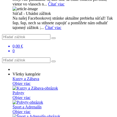
vietor vo vlasoch n...
Čítať viac
Súťaž - Uhádni zážitok
Na našej Facebookovej stránke aktuálne prebieha súťaž! Tak
šup, šup, nech sa stihnete zapojiť a pomôžete nám odhaliť
tajomný zážitok ;...
Čítať viac
0,00
€
0
Všetky kategórie
Kurzy a Zábava
Objav viac
Pobyty
Objav viac
Šport a Adrenalín
Objav viac