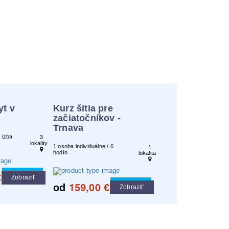
yt v
Kurz šitia pre
začiatočníkov -
Trnava
3
 izba
lokality
1
1 osoba individuálne / 6
hodín
lokalita
Cool tip
€
Zobraziť
159,00
Cool tip
od
€
Zobraziť