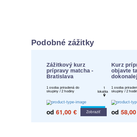
Podobné zážitky
Zážitkový kurz
Kurz príp
prípravy matcha -
objavte t
Bratislava
dokonale
1
1 osoba priradená do
1 osoba prirade
skupiny / 2 hodiny
skupiny / 2 hodi
lokalita
61,00
58,00
Cool tip
od
€
od
Zobraziť