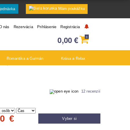
Mám poukážku
jednávka
O nás
Rezervácia
Prihlásenie
Registrácia
0,00
€
0
Romantika a Gurmán
Krása a Relax
12 recenzií
00
€
Vyber si