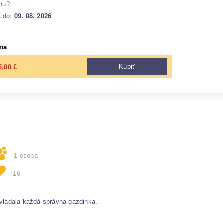
enu?
a do:
09. 08. 2026
na
5,00
Kúpiť
€
1 osoba
16
ovládala každá správna gazdinka.