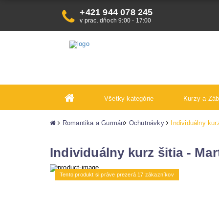
+421 944 078 245
v prac. dňoch 9:00 - 17:00
Všetky kategórie
Kurzy a Zá
Romantika a Gurmán
Ochutnávky
Individuálny kurz
Individuálny kurz šitia - Mar
Tento produkt si práve prezerá 17 zákazníkov