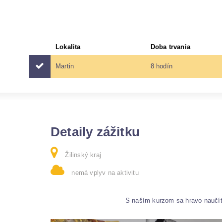
Lokalita
Doba trvania
Martin
8 hodín
Detaily zážitku
Žilinský kraj
nemá vplyv na aktivitu
S naším kurzom sa hravo naučíte