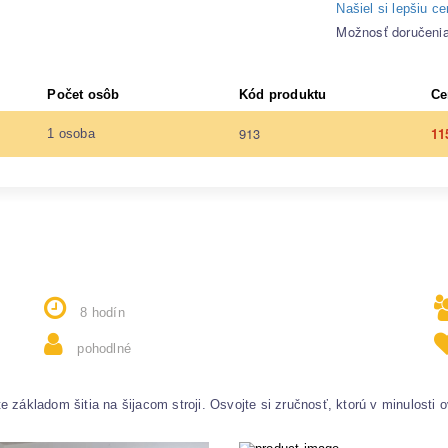
Našiel si lepšiu c
Možnosť doručeni
Počet osôb
Kód produktu
Ce
913
11
1 osoba
8 hodín
pohodlné
 základom šitia na šijacom stroji. Osvojte si zručnosť, ktorú v minulosti 