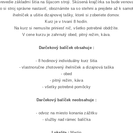
revedie základmi šitia na šijacom stroji. Skúsená krajčírka sa bude venov
ko si stroj správne nastaviť, oboznámite sa so stehmi a prejdete až k sam
ihelníček a ušitie dizajnovej tašky, ktoré si zoberiete domov.
Kurz je v trvaní 8 hodín.
Na kurz si nemusíte priniesť nič, všetko potrebné obdržíte.
V cene kurzu je zahrnutý obed, pitný režim, káva.
Darčekový balíček obsahuje :
- 8 hodinový individuálny kurz šitia
- vlastnoručne zhotovený ihelníček a dizajnová taška
- obed
- pitný režim, káva
- všetky potrebné pomôcky
Darčekový balíček neobsahuje :
- odvoz na miesto konania zážitku
- služby nad rámec balíčka
Lokalita :
Martin