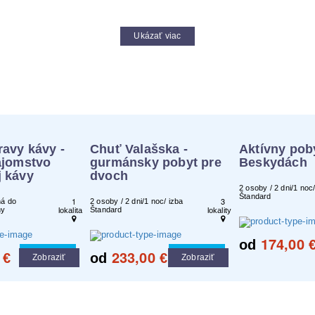
Rezervácia :
minimálne 2 týždne vopred
Ukázať viac
ravy kávy -
Chuť Valašska -
Aktívny pob
ajomstvo
gurmánsky pobyt pre
Beskydách
j kávy
dvoch
2 osoby / 2 dni/1 noc/
Štandard
1
3
ná do
2 osoby / 2 dni/1 noc/ izba
ny
Štandard
lokalita
lokality
174,00
od
233,00
Cool tip
Cool tip
€
od
€
Zobraziť
Zobraziť