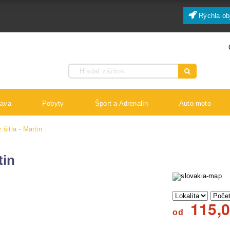
Rýchla ob
bava
Pobyty
Šport a Adrenalín
Auto-moto
 šitia - Martin
tin
115,
od