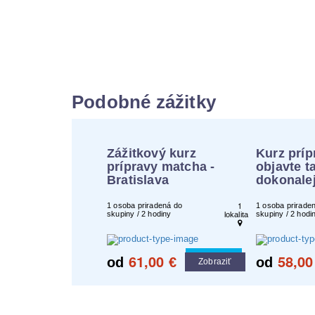
Podobné zážitky
Zážitkový kurz
Kurz príp
prípravy matcha -
objavte t
Bratislava
dokonale
1
1 osoba priradená do
1 osoba prirade
skupiny / 2 hodiny
skupiny / 2 hodi
lokalita
61,00
58,00
Cool tip
od
€
od
Zobraziť