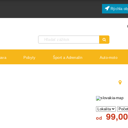
Rýchla ob
bava
Pobyty
Šport a Adrenalín
Auto-moto
99,0
od