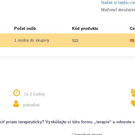
Našiel si lepšiu c
Možnosť doručeni
Počet osôb
Kód produktu
Ce
522
99
1 osoba do skupiny
2x 2 hodiny
pohodlné
biť priam terapeuticky? Vyskúšajte si túto formu ,,terapie“ a odnest