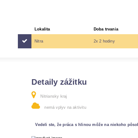
Lokalita
Doba trvania
Nitra
2x 2 hodiny
Detaily zážitku
Nitriansky kraj
nemá vplyv na aktivitu
Vedeli ste, že práca s hlinou môže na niekoho pôso