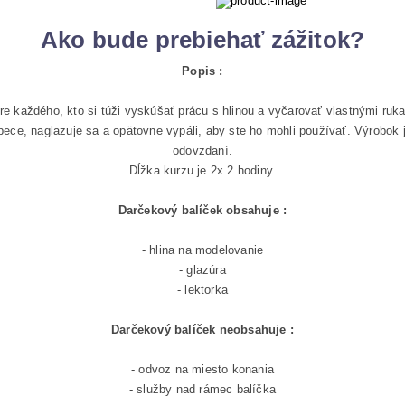
Ako bude prebiehať zážitok?
Popis :
e každého, kto si túži vyskúšať prácu s hlinou a vyčarovať vlastnými rukam
ece, naglazuje sa a opätovne vypáli, aby ste ho mohli používať. Výrobok 
odovzdaní.
Dĺžka kurzu je 2x 2 hodiny.
Darčekový balíček obsahuje :
- hlina na modelovanie
- glazúra
- lektorka
Darčekový balíček neobsahuje :
- odvoz na miesto konania
- služby nad rámec balíčka