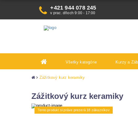
+421 944 078 245
v prac. dňoch 9:00 - 17:00
Všetky kategórie
Kurzy a Zá
Zážitkový kurz keramiky
Zážitkový kurz keramiky
Tento produkt si práve prezerá 18 zákazníkov