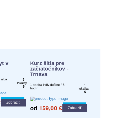
yt v
Kurz šitia pre
začiatočníkov -
Trnava
3
 izba
lokality
1
1 osoba individuálne / 6
hodín
lokalita
Cool tip
€
Zobraziť
159,00
Cool tip
od
€
Zobraziť