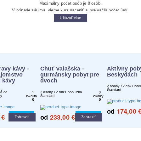
Maximálny počet osôb je 8 osôb.
V prípade záujmu, vieme kurz naceniť aj pre väčší počet ľudí.
Ukázať viac
Rezervácia:
minimálne 2 týždne vopred
ravy kávy -
Chuť Valašska -
Aktívny pob
ajomstvo
gurmánsky pobyt pre
Beskydách
j kávy
dvoch
2 osoby / 2 dni/1 noc/
Štandard
1
3
ná do
2 osoby / 2 dni/1 noc/ izba
ny
Štandard
lokalita
lokality
174,00
od
233,00
Cool tip
Cool tip
€
od
€
Zobraziť
Zobraziť