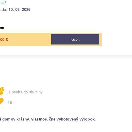
enu?
a do:
10. 08. 2026
na
,00
Kúpiť
€
1 osoba do skupiny
16
e si domov krásny, vlastnoručne vyhotovený výrobok.