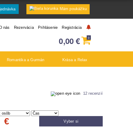
Mám poukážku
jednávka
O nás
Rezervácia
Prihlásenie
Registrácia
0,00
€
0
Romantika a Gurmán
Krása a Relax
12 recenzií
0
€
Vyber si