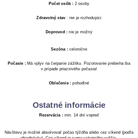
Počet osôb :
2 osoby
Zdravotný stav
: nie je rozhodujúci
Doprovod :
nie je možný
Sezóna :
celoročne
Počasie :
Má vplyv na čerpanie zážitku. Pozorovanie prebieha iba
v prípade priaznivého počasia!
Oblečenie :
pohodlné
Ostatné informácie
Rezervácia :
min. 14 dní vopred
Návštevu je možné absolvovať počas týždňa alebo cez víkend (podľa
objednávky). Cez víkend je suma vstupného vyššia.