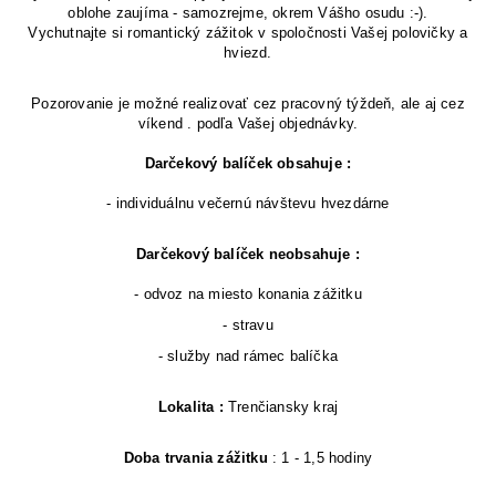
oblohe zaujíma - samozrejme, okrem Vášho osudu :-).
Vychutnajte si romantický zážitok v spoločnosti Vašej polovičky a
hviezd.
Pozorovanie je možné realizovať cez pracovný týždeň, ale aj cez
víkend . podľa Vašej objednávky.
Darčekový balíček obsahuje :
- individuálnu večernú návštevu hvezdárne
Darčekový balíček neobsahuje :
- odvoz na miesto konania zážitku
- stravu
- služby nad rámec balíčka
Lokalita :
Trenčiansky kraj
Doba trvania zážitku
: 1 - 1,5 hodiny