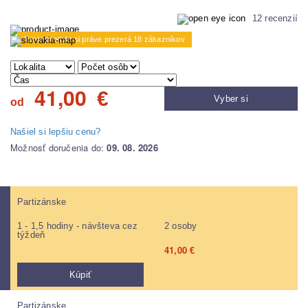
12 recenzií
Tento produkt si práve prezerá 18 zákazníkov
41,00
€
Vyber si
od
Našiel si lepšiu cenu?
Možnosť doručenia do:
09. 08. 2026
Partizánske
1 - 1,5 hodiny - návšteva cez
2 osoby
týždeň
41,00
€
Kúpiť
Partizánske