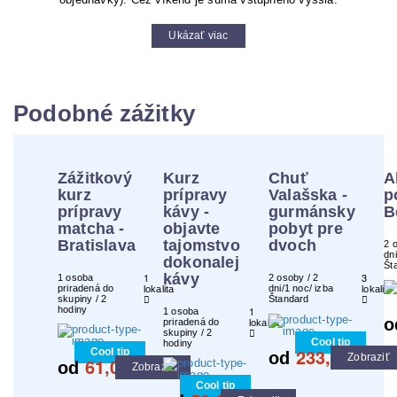
Ukázať viac
Podobné zážitky
Zážitkový
Kurz
Chuť
A
kurz
prípravy
Valašska -
p
prípravy
kávy -
gurmánsky
B
matcha -
objavte
pobyt pre
Bratislava
tajomstvo
dvoch
2 
dni
dokonalej
Št
1
kávy
3
1 osoba
2 osoby / 2
priradená do
dni/1 noc/ izba
lokalita
lokality
skupiny / 2
Štandard
hodiny
1
1 osoba
o
priradená do
lokalita
skupiny / 2
Cool tip
hodiny
233,00
Cool tip
od
€
Zobraziť
61,00
od
€
Zobraziť
Cool tip