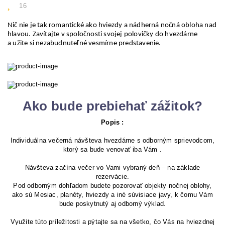
16
Nič nie je tak romantické ako hviezdy a nádherná nočná obloha nad
hlavou. Zavítajte v spoločnosti svojej polovičky do hvezdárne
a užite si nezabudnuteľné vesmírne predstavenie.
Ako bude prebiehať zážitok?
Popis :
Individuálna večerná návšteva hvezdárne s odborným sprievodcom,
ktorý sa bude venovať iba Vám .
Návšteva začína večer vo Vami vybraný deň – na základe
rezervácie.
Pod odborným dohľadom budete pozorovať objekty nočnej oblohy,
ako sú Mesiac, planéty, hviezdy a iné súvisiace javy, k čomu Vám
bude poskytnutý aj odborný výklad.
Využite túto príležitosti a pýtajte sa na všetko, čo Vás na hviezdnej