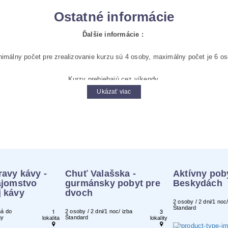
Ostatné informácie
Ďalšie informácie :
nimálny počet pre zrealizovanie kurzu sú 4 osoby, maximálny počet je 6 os
Kurzy prebiehajú cez víkendy.
Ukázať viac
Poplatok za záverečnú skúšku v sume 70 € NIE JE v cene kurzu.
Rezervácia :
minimálne 2 týždne vopred
ravy kávy -
Chuť Valašska -
Aktívny pob
ajomstvo
gurmánsky pobyt pre
Beskydách
j kávy
dvoch
2 osoby / 2 dni/1 noc/
Štandard
1
3
ná do
2 osoby / 2 dni/1 noc/ izba
ny
Štandard
lokalita
lokality