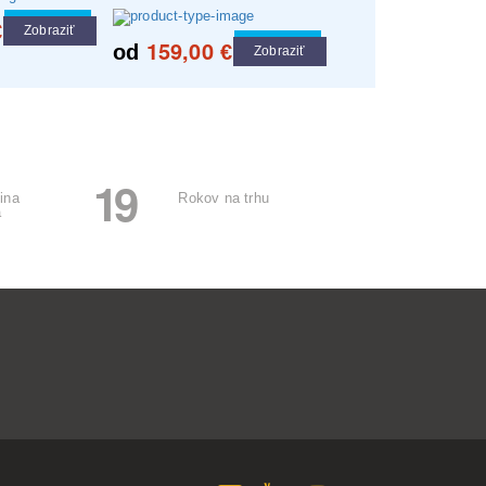
Cool tip
€
Zobraziť
159,00
Cool tip
od
€
Zobraziť
19
ina
Rokov na trhu
a