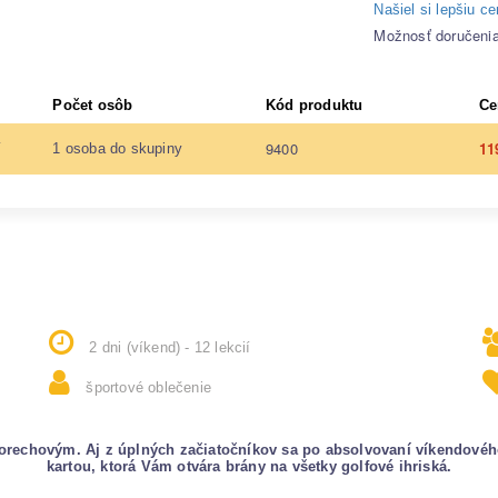
Našiel si lepšiu c
Možnosť doručeni
Počet osôb
Kód produktu
Ce
9400
11
í
1 osoba do skupiny
2 dni (víkend) - 12 lekcií
športové oblečenie
 orechovým. Aj z úplných začiatočníkov sa po absolvovaní víkendovéh
kartou, ktorá Vám otvára brány na všetky golfové ihriská.