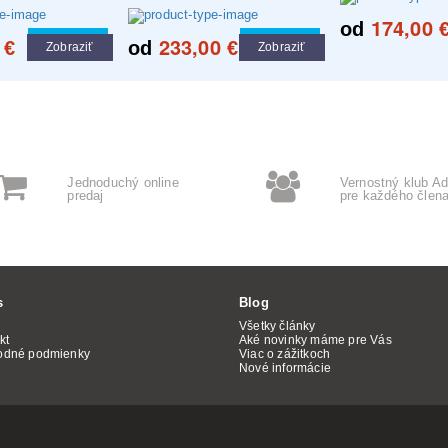
174,00
od
233,00
Cool tip
Cool tip
€
od
€
Zobraziť
Zobraziť
Jednoduchý online
Vernostný klub Ad
predaj
pre každého člen
s
Blog
Všetky články
kt
Aké novinky máme pre Vás
odné podmienky
Viac o zážitkoch
Nové informácie