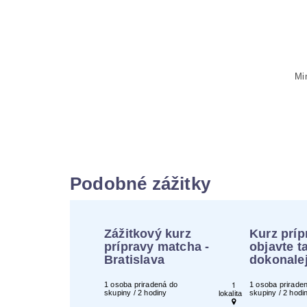
Mi
Podobné zážitky
Zážitkový kurz
Kurz príp
prípravy matcha -
objavte t
Bratislava
dokonale
1
1 osoba priradená do
1 osoba prirade
skupiny / 2 hodiny
skupiny / 2 hodi
lokalita