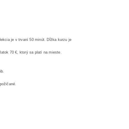
ekcia je v trvaní 50 minút. Dĺžka kurzu je
tok 70 €, ktorý sa platí na mieste.
ôb.
požičané.