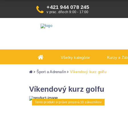
+421 944 078 245
v prac. dňoch 9:00 - 17:00
Všetky kategórie
Kurzy a Zá
Šport a Adrenalín
Víkendový kurz golfu
Víkendový kurz golfu
Tento produkt si práve prezerá 10 zákazníkov