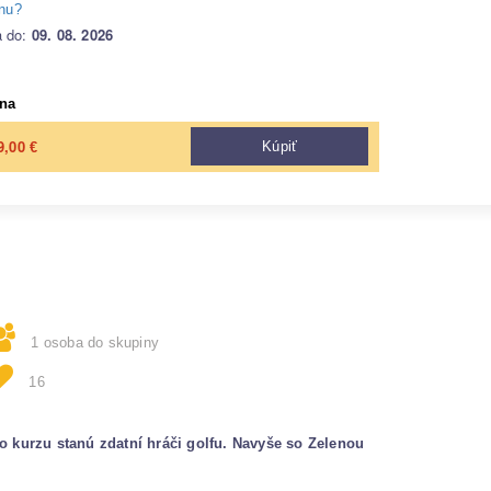
enu?
a do:
09. 08. 2026
na
9,00
Kúpiť
€
1 osoba do skupiny
16
o kurzu stanú zdatní hráči golfu. Navyše so Zelenou