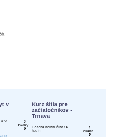
ôb.
yt v
Kurz šitia pre
začiatočníkov -
Trnava
3
 izba
lokality
1
1 osoba individuálne / 6
hodín
lokalita