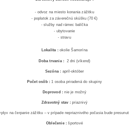
- odvoz na miesto konania zážitku
- poplatok za záverečnú skúšku (70 €)
- služby nad rámec balíčka
- ubytovanie
- stravu
Lokalita :
okolie Šamorína
Doba trvania :
2 dni (víkend)
Sezóna :
apríl-október
Počet osôb :
1 osoba priradená do skupiny
Doprovod :
nie je možný
Zdravotný stav :
priaznivý
plyv na čerpanie zážitku – v prípade nepriaznivého počasia bude presunut
Oblečenie :
športové