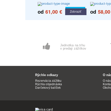
61,00
58,00
Cool tip
od
€
od
Zobraziť
Jednotka na trhu
v predaji zážitkov
Rýchle odkazy
O ná
Rezervácia zážitku
O nás
Rýchla objednávka
Konta
Darčekový balíček
Obch