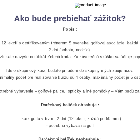
Ako bude prebiehať zážitok?
Popis :
12 lekcií s certifikovaným trénerom Slovenskej golfovej asociácie, každá l
2 dni (sobota, nedeľa).
ískate navyše certifikát Zelená karta. Za záverečnú skúšku sa účtuje popla
Ide o skupinový kurz, budete priradení do skupiny iných záujemcov.
nimálny počet pre realizovanie kurzu sú 4 osoby, maximálny počet je 6 os
otrebné vybavenie – golfové palice, loptičky a iné pomôcky – Vám budú za
Darčekový balíček obsahuje :
- kurz golfu v trvaní 2 dní (12 lekcií, každá po 50 min.)
- potrebná výbava na golf
Darčekový balíček neobsahuje :