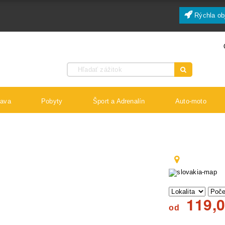
Rýchla ob
bava
Pobyty
Šport a Adrenalín
Auto-moto
119,
od