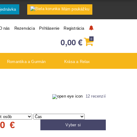
Mám poukážku
jednávka
O nás
Rezervácia
Prihlásenie
Registrácia
0,00
€
0
Romantika a Gurmán
Krása a Relax
12 recenzií
00
€
Vyber si