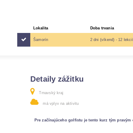
Lokalita
Doba trvania
Šamorín
2 dni (víkend) - 12 lekci
Detaily zážitku
Trnavský kraj
má vplyv na aktivitu
Pre začínajúceho golfistu je tento kurz tým pravým